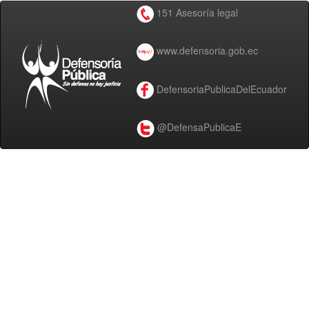
151 Asesoría legal
www.defensoria.gob.ec
DefensoriaPublicaDelEcuador
@DefensaPublicaE