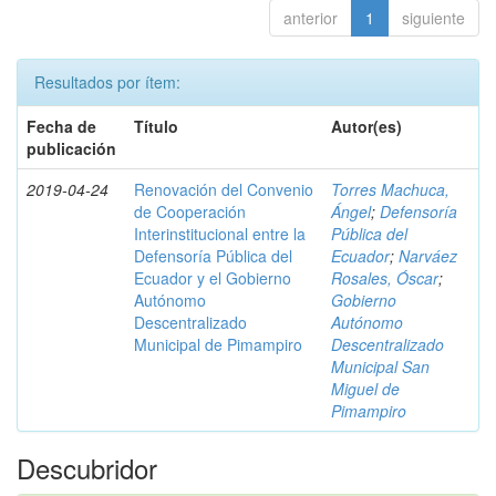
anterior
1
siguiente
Resultados por ítem:
Fecha de
Título
Autor(es)
publicación
2019-04-24
Renovación del Convenio
Torres Machuca,
de Cooperación
Ángel
;
Defensoría
Interinstitucional entre la
Pública del
Defensoría Pública del
Ecuador
;
Narváez
Ecuador y el Gobierno
Rosales, Óscar
;
Autónomo
Gobierno
Descentralizado
Autónomo
Municipal de Pimampiro
Descentralizado
Municipal San
Miguel de
Pimampiro
Descubridor