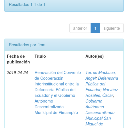
Resultados 1-1 de 1.
anterior
1
siguiente
Resultados por ítem:
Fecha de
Título
Autor(es)
publicación
2019-04-24
Renovación del Convenio
Torres Machuca,
de Cooperación
Ángel
;
Defensoría
Interinstitucional entre la
Pública del
Defensoría Pública del
Ecuador
;
Narváez
Ecuador y el Gobierno
Rosales, Óscar
;
Autónomo
Gobierno
Descentralizado
Autónomo
Municipal de Pimampiro
Descentralizado
Municipal San
Miguel de