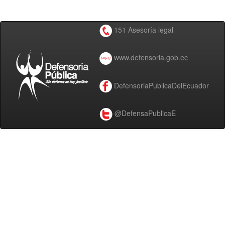
151 Asesoría legal
www.defensoria.gob.ec
DefensoriaPublicaDelEcuador
@DefensaPublicaE