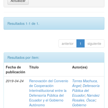
Resultados 1-1 de 1.
anterior
1
siguiente
Resultados por ítem:
Fecha de
Título
Autor(es)
publicación
2019-04-24
Renovación del Convenio
Torres Machuca,
de Cooperación
Ángel
;
Defensoría
Interinstitucional entre la
Pública del
Defensoría Pública del
Ecuador
;
Narváez
Ecuador y el Gobierno
Rosales, Óscar
;
Autónomo
Gobierno