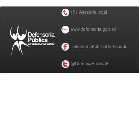
151 Asesoría legal
www.defensoria.gob.ec
DefensoriaPublicaDelEcuador
@DefensaPublicaE