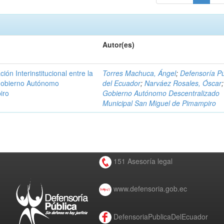
Autor(es)
n Interinstitucional entre la
Torres Machuca, Ángel
;
Defensoría Pú
 Gobierno Autónomo
del Ecuador
;
Narváez Rosales, Óscar
;
iro
Gobierno Autónomo Descentralizado
Municipal San Miguel de Pimampiro
151 Asesoría legal
www.defensoria.gob.ec
DefensoriaPublicaDelEcuador