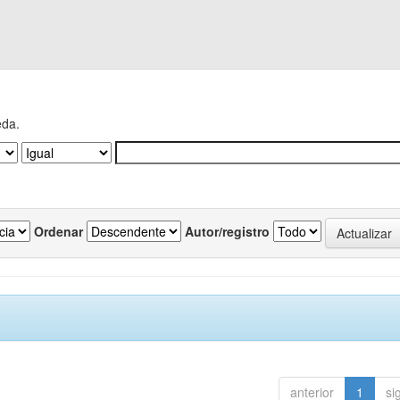
eda.
Ordenar
Autor/registro
anterior
1
si