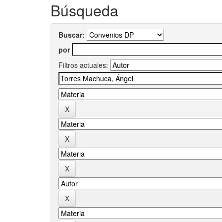
Búsqueda
Buscar:
por
Filtros actuales: