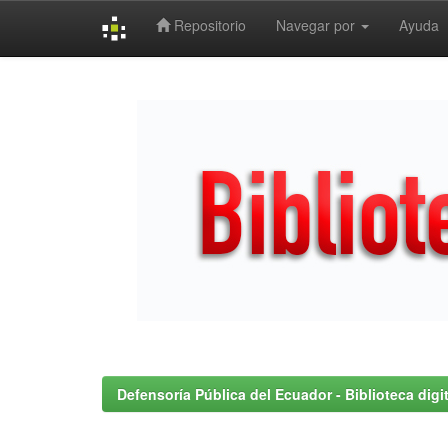
Repositorio
Navegar por
Ayuda
Skip
navigation
Defensoría Pública del Ecuador - Biblioteca digit