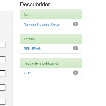
Descubridor
Autor
Narváez Rosales, Óscar
1
Temas
RENUEVAN
1
Fecha de la publicación
2019
1