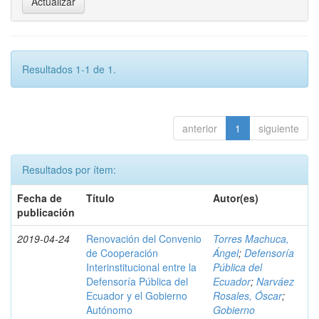
Resultados 1-1 de 1.
anterior
1
siguiente
Resultados por ítem:
Fecha de
Título
Autor(es)
publicación
2019-04-24
Renovación del Convenio
Torres Machuca,
de Cooperación
Ángel
;
Defensoría
Interinstitucional entre la
Pública del
Defensoría Pública del
Ecuador
;
Narváez
Ecuador y el Gobierno
Rosales, Óscar
;
Autónomo
Gobierno