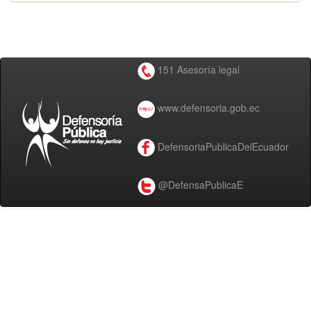
151 Asesoría legal
www.defensoria.gob.ec
DefensoriaPublicaDelEcuador
@DefensaPublicaE