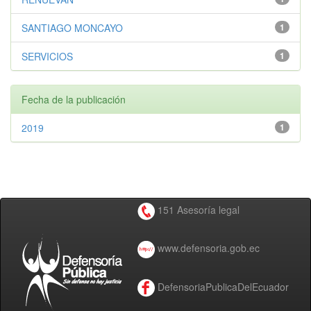
SANTIAGO MONCAYO
1
SERVICIOS
1
Fecha de la publicación
2019
1
151 Asesoría legal
www.defensoria.gob.ec
DefensoriaPublicaDelEcuador