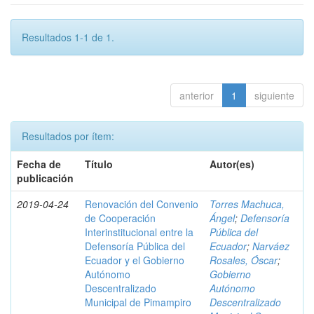
Resultados 1-1 de 1.
anterior
1
siguiente
Resultados por ítem:
Fecha de
Título
Autor(es)
publicación
2019-04-24
Renovación del Convenio
Torres Machuca,
de Cooperación
Ángel
;
Defensoría
Interinstitucional entre la
Pública del
Defensoría Pública del
Ecuador
;
Narváez
Ecuador y el Gobierno
Rosales, Óscar
;
Autónomo
Gobierno
Descentralizado
Autónomo
Municipal de Pimampiro
Descentralizado