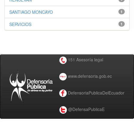
SANTIAGO MONCAYO
1
SERVICIOS
1
151 Asesoría legal
www.defensoria.gob.ec
DefensoriaPublicaDelEcuador
@DefensaPublicaE