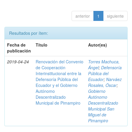
anterior
1
siguiente
Resultados por ítem:
Fecha de
Título
Autor(es)
publicación
2019-04-24
Renovación del Convenio
Torres Machuca,
de Cooperación
Ángel
;
Defensoría
Interinstitucional entre la
Pública del
Defensoría Pública del
Ecuador
;
Narváez
Ecuador y el Gobierno
Rosales, Óscar
;
Autónomo
Gobierno
Descentralizado
Autónomo
Municipal de Pimampiro
Descentralizado
Municipal San
Miguel de
Pimampiro