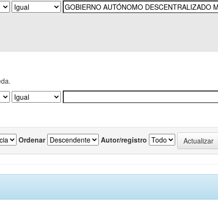
eda.
Ordenar
Autor/registro