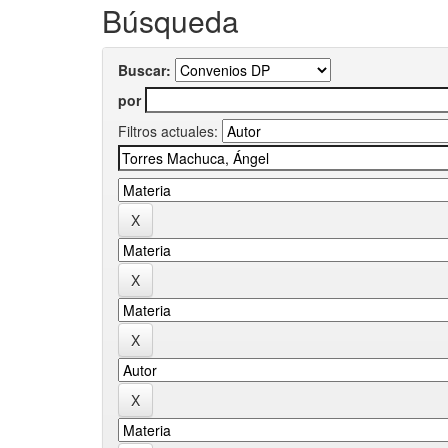
Búsqueda
Buscar:
por
Filtros actuales: