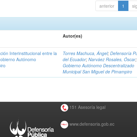
anterior
1
si
Autor(es)
n Interinstitucional entre la
Torres Machuca, Ángel
;
Defensoría Pú
 Gobierno Autónomo
del Ecuador
;
Narváez Rosales, Óscar
;
iro
Gobierno Autónomo Descentralizado
Municipal San Miguel de Pimampiro
151 Asesoría legal
www.defensoria.gob.ec