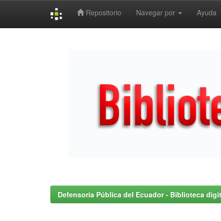
Repositorio
Navegar por
Ayuda
Skip
navigation
Defensoría Pública del Ecuador - Biblioteca digit