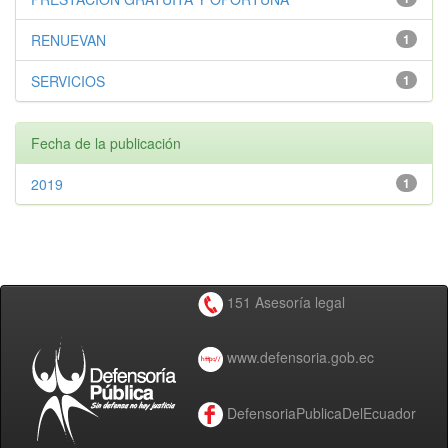
RENUEVAN
1
SERVICIOS
1
Fecha de la publicación
2019
1
151 Asesoría legal
www.defensoria.gob.ec
DefensoriaPublicaDelEcuador