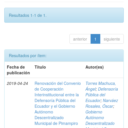
Resultados 1-1 de 1.
anterior
1
siguiente
Resultados por ítem:
Fecha de
Título
Autor(es)
publicación
2019-04-24
Renovación del Convenio
Torres Machuca,
de Cooperación
Ángel
;
Defensoría
Interinstitucional entre la
Pública del
Defensoría Pública del
Ecuador
;
Narváez
Ecuador y el Gobierno
Rosales, Óscar
;
Autónomo
Gobierno
Descentralizado
Autónomo
Municipal de Pimampiro
Descentralizado