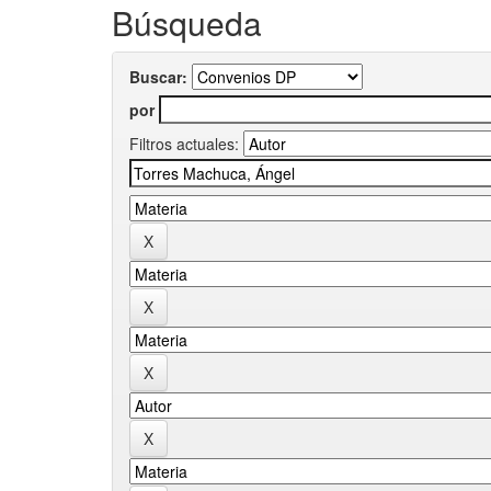
Búsqueda
Buscar:
por
Filtros actuales: