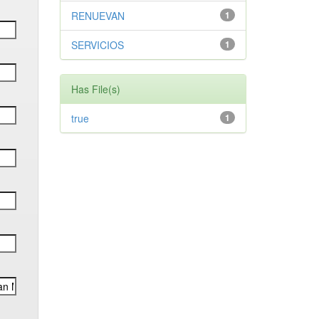
RENUEVAN
1
SERVICIOS
1
Has File(s)
true
1