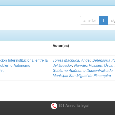
anterior
1
si
Autor(es)
n Interinstitucional entre la
Torres Machuca, Ángel
;
Defensoría Pú
 Gobierno Autónomo
del Ecuador
;
Narváez Rosales, Óscar
;
iro
Gobierno Autónomo Descentralizado
Municipal San Miguel de Pimampiro
151 Asesoría legal