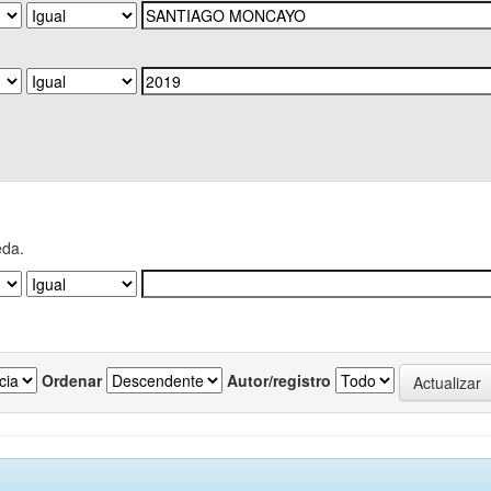
eda.
Ordenar
Autor/registro