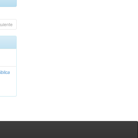
guiente
blica