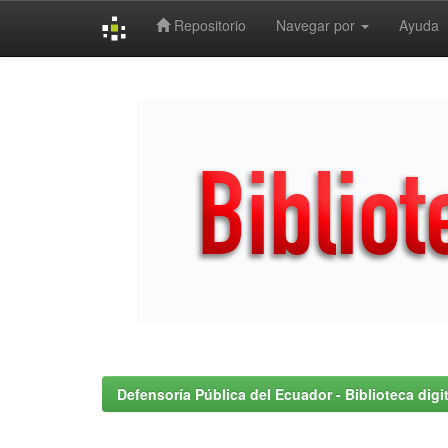
Repositorio
Navegar por
Ayuda
Skip
navigation
Defensoría Pública del Ecuador - Biblioteca digit