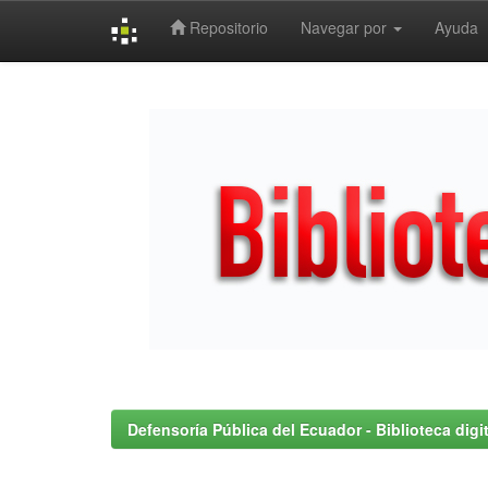
Repositorio
Navegar por
Ayuda
Skip
navigation
Defensoría Pública del Ecuador - Biblioteca digit