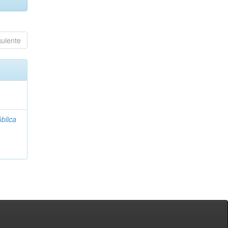
guiente
blica