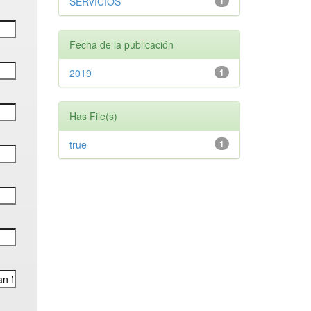
SERVICIOS
1
Fecha de la publicación
2019
1
Has File(s)
true
1