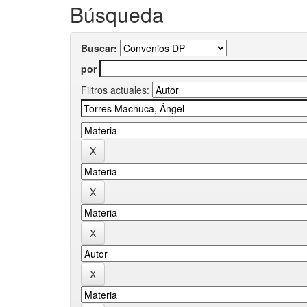
Búsqueda
Buscar:
por
Filtros actuales: