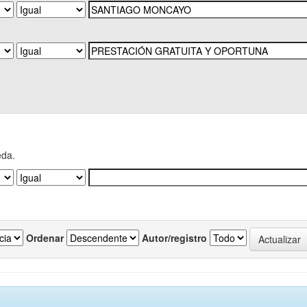
eda.
Ordenar
Autor/registro