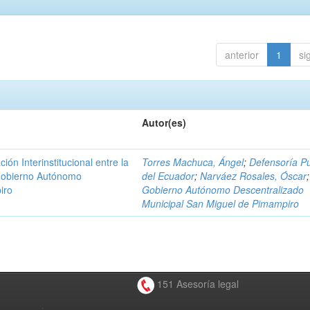
anterior
1
si
Autor(es)
n Interinstitucional entre la
Torres Machuca, Ángel
;
Defensoría Pú
 Gobierno Autónomo
del Ecuador
;
Narváez Rosales, Óscar
;
iro
Gobierno Autónomo Descentralizado
Municipal San Miguel de Pimampiro
151 Asesoría legal