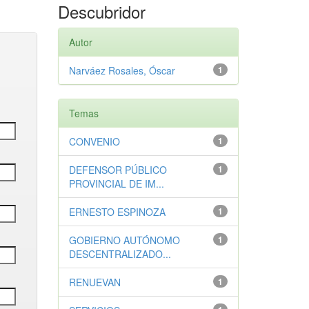
Descubridor
Autor
Narváez Rosales, Óscar
1
Temas
CONVENIO
1
DEFENSOR PÚBLICO
1
PROVINCIAL DE IM...
ERNESTO ESPINOZA
1
GOBIERNO AUTÓNOMO
1
DESCENTRALIZADO...
RENUEVAN
1