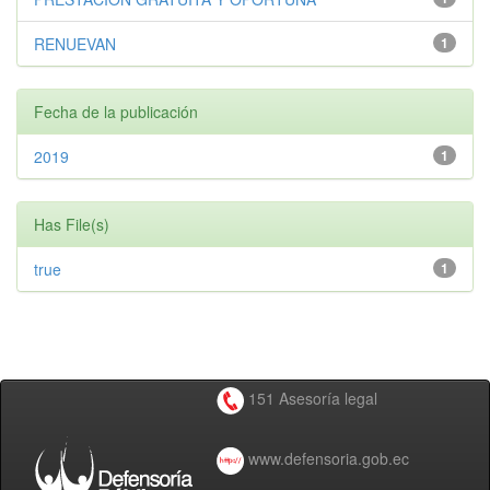
RENUEVAN
1
Fecha de la publicación
2019
1
Has File(s)
true
1
151 Asesoría legal
www.defensoria.gob.ec