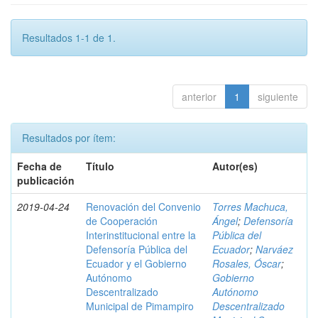
Resultados 1-1 de 1.
anterior
1
siguiente
Resultados por ítem:
Fecha de
Título
Autor(es)
publicación
2019-04-24
Renovación del Convenio
Torres Machuca,
de Cooperación
Ángel
;
Defensoría
Interinstitucional entre la
Pública del
Defensoría Pública del
Ecuador
;
Narváez
Ecuador y el Gobierno
Rosales, Óscar
;
Autónomo
Gobierno
Descentralizado
Autónomo
Municipal de Pimampiro
Descentralizado