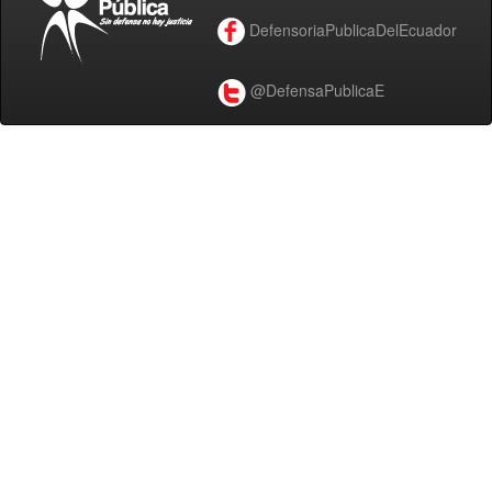
DefensoriaPublicaDelEcuador
@DefensaPublicaE