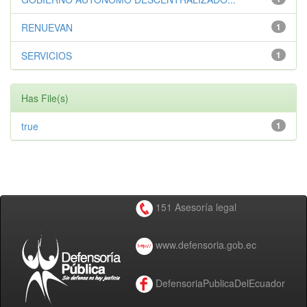
RENUEVAN
1
SERVICIOS
1
Has File(s)
true
1
151 Asesoría legal
www.defensoria.gob.ec
DefensoriaPublicaDelEcuador