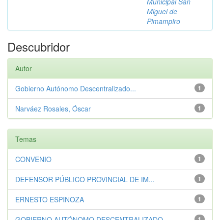
Municipal San
Miguel de
Pimampiro
Descubridor
Autor
Gobierno Autónomo Descentralizado...
1
Narváez Rosales, Óscar
1
Temas
CONVENIO
1
DEFENSOR PÚBLICO PROVINCIAL DE IM...
1
ERNESTO ESPINOZA
1
GOBIERNO AUTÓNOMO DESCENTRALIZADO...
1