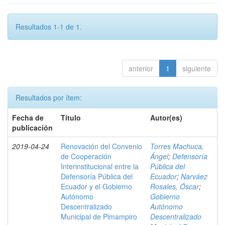
Resultados 1-1 de 1.
anterior
1
siguiente
Resultados por ítem:
Fecha de
Título
Autor(es)
publicación
2019-04-24
Renovación del Convenio
Torres Machuca,
de Cooperación
Ángel
;
Defensoría
Interinstitucional entre la
Pública del
Defensoría Pública del
Ecuador
;
Narváez
Ecuador y el Gobierno
Rosales, Óscar
;
Autónomo
Gobierno
Descentralizado
Autónomo
Municipal de Pimampiro
Descentralizado