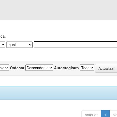
eda.
Ordenar
Autor/registro
anterior
1
si