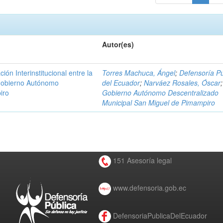
Autor(es)
n Interinstitucional entre la
Torres Machuca, Ángel
;
Defensoría Pú
 Gobierno Autónomo
del Ecuador
;
Narváez Rosales, Óscar
;
iro
Gobierno Autónomo Descentralizado
Municipal San Miguel de Pimampiro
151 Asesoría legal
www.defensoria.gob.ec
DefensoriaPublicaDelEcuador