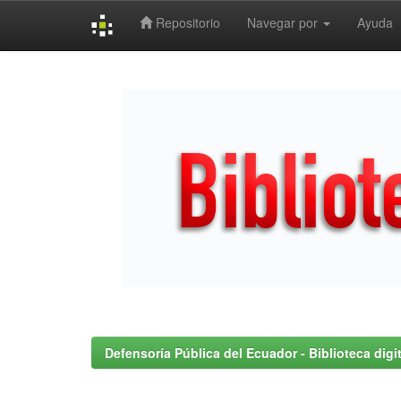
Repositorio
Navegar por
Ayuda
Skip
navigation
Defensoría Pública del Ecuador - Biblioteca digit