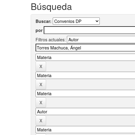
Búsqueda
Buscar:
por
Filtros actuales: