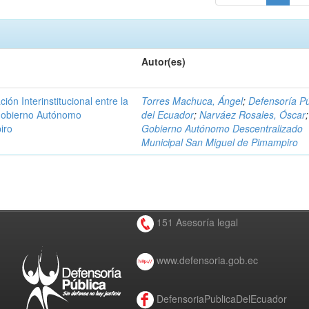
Autor(es)
n Interinstitucional entre la
Torres Machuca, Ángel
;
Defensoría Pú
 Gobierno Autónomo
del Ecuador
;
Narváez Rosales, Óscar
;
iro
Gobierno Autónomo Descentralizado
Municipal San Miguel de Pimampiro
151 Asesoría legal
www.defensoria.gob.ec
DefensoriaPublicaDelEcuador