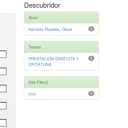
Descubridor
Autor
Narváez Rosales, Óscar
1
Temas
PRESTACIÓN GRATUITA Y
1
OPORTUNA
Has File(s)
true
1