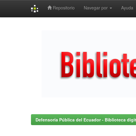
Repositorio
Navegar por
Ayuda
Skip
navigation
Defensoría Pública del Ecuador - Biblioteca digit