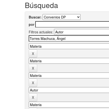
Búsqueda
Buscar:
por
Filtros actuales: