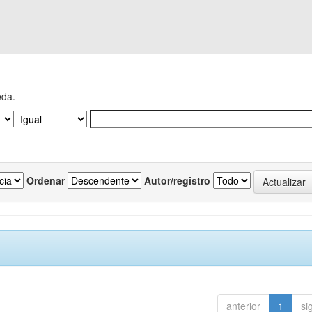
eda.
Ordenar
Autor/registro
anterior
1
si