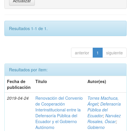
Resultados 1-1 de 1.
anterior
1
siguiente
Resultados por ítem:
Fecha de
Título
Autor(es)
publicación
2019-04-24
Renovación del Convenio
Torres Machuca,
de Cooperación
Ángel
;
Defensoría
Interinstitucional entre la
Pública del
Defensoría Pública del
Ecuador
;
Narváez
Ecuador y el Gobierno
Rosales, Óscar
;
Autónomo
Gobierno