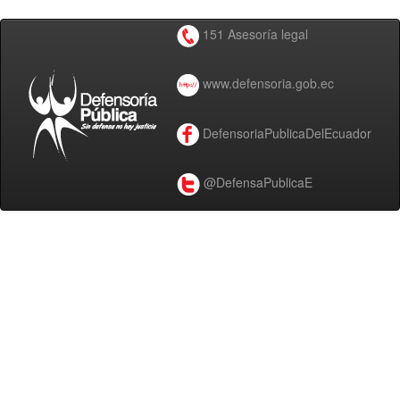
151 Asesoría legal
www.defensoria.gob.ec
DefensoriaPublicaDelEcuador
@DefensaPublicaE