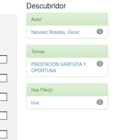
Descubridor
Autor
Narváez Rosales, Óscar
1
Temas
PRESTACIÓN GRATUITA Y
1
OPORTUNA
Has File(s)
true
1