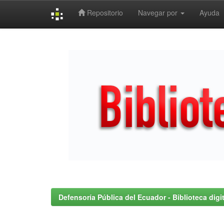
Repositorio
Navegar por
Ayuda
Skip
navigation
Defensoría Pública del Ecuador - Biblioteca digit