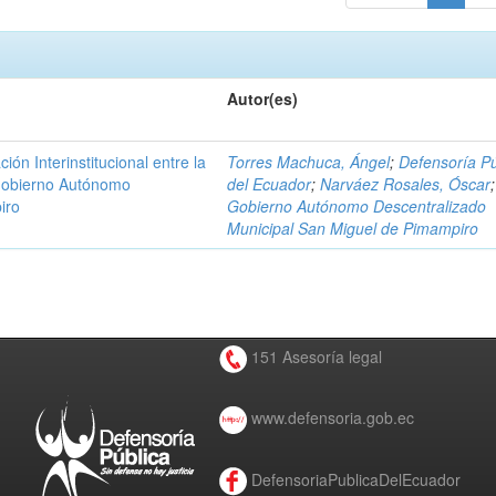
Autor(es)
n Interinstitucional entre la
Torres Machuca, Ángel
;
Defensoría Pú
 Gobierno Autónomo
del Ecuador
;
Narváez Rosales, Óscar
;
iro
Gobierno Autónomo Descentralizado
Municipal San Miguel de Pimampiro
151 Asesoría legal
www.defensoria.gob.ec
DefensoriaPublicaDelEcuador