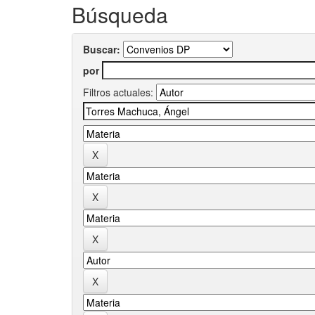
Búsqueda
Buscar:
por
Filtros actuales: