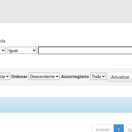
eda.
Ordenar
Autor/registro
anterior
1
si