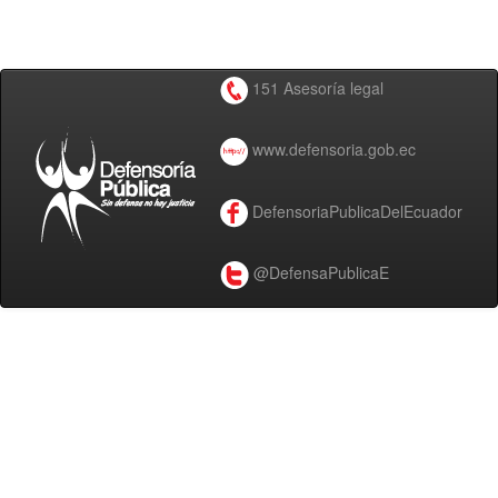
151 Asesoría legal
www.defensoria.gob.ec
DefensoriaPublicaDelEcuador
@DefensaPublicaE