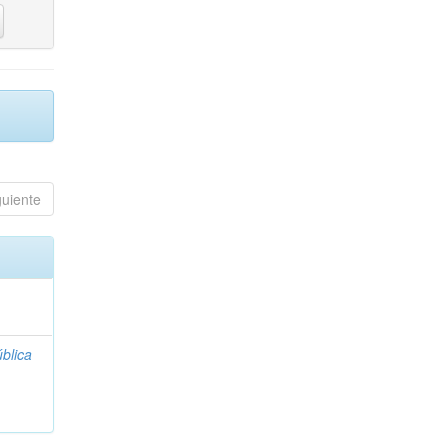
guiente
blica