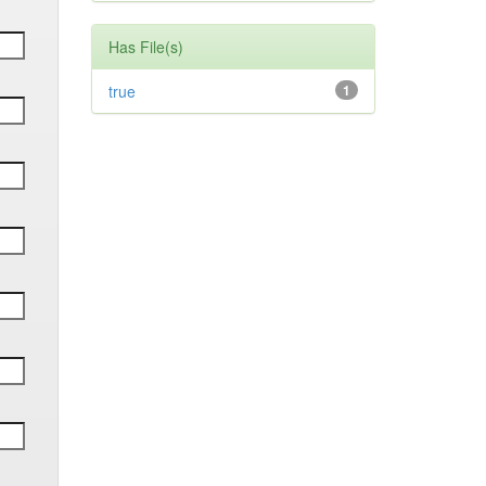
Has File(s)
true
1