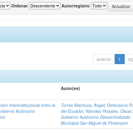
Ordenar
Autor/registro
anterior
1
si
Autor(es)
n Interinstitucional entre la
Torres Machuca, Ángel
;
Defensoría Pú
 Gobierno Autónomo
del Ecuador
;
Narváez Rosales, Óscar
;
iro
Gobierno Autónomo Descentralizado
Municipal San Miguel de Pimampiro