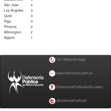
San Jose
4
Los Angeles
3
Quito
3
Riga
3
Phoenix
2
Wilmington
2
Algiers
1
151 Asesoría legal
www.defensoria.gob.ec
DefensoriaPublicaDelEcuador
@DefensaPublicaE