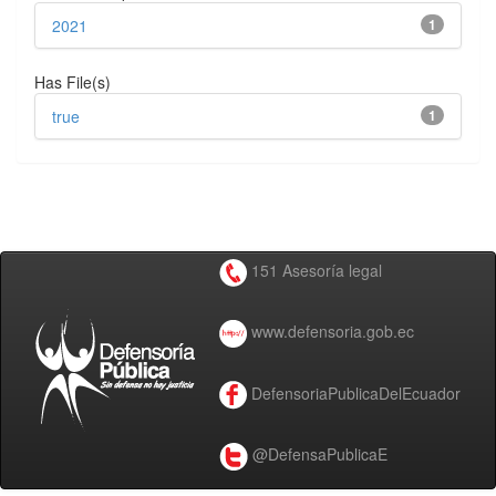
2021
1
Has File(s)
true
1
151 Asesoría legal
www.defensoria.gob.ec
DefensoriaPublicaDelEcuador
@DefensaPublicaE