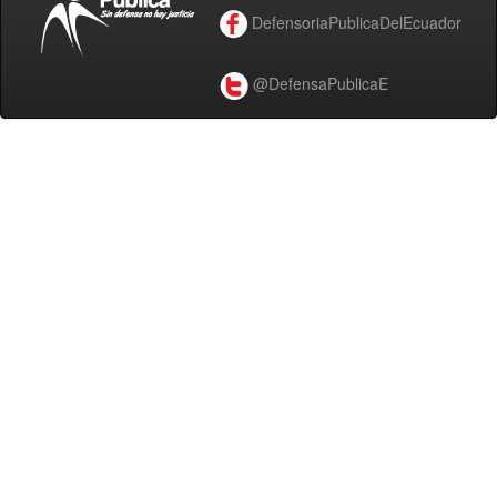
DefensoriaPublicaDelEcuador
@DefensaPublicaE