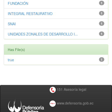
FUNDACIÓN
1
INTEGRAL RESTAURATIVO
1
SNAI
1
UNIDADES ZONALES DE DESARROLLO I...
1
Has File(s)
true
1
151 Asesoría legal
www.defensoria.gob.ec