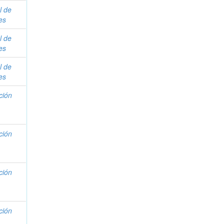
l de
es
l de
es
l de
es
ción
ción
ción
ción