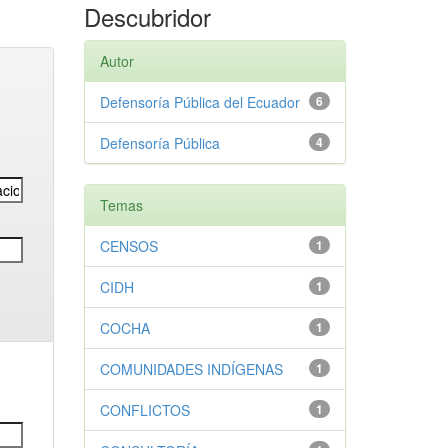
Descubridor
Autor
Defensoría Pública del Ecuador
6
Defensoría Pública
4
Temas
CENSOS
1
CIDH
1
COCHA
1
COMUNIDADES INDÍGENAS
1
CONFLICTOS
1