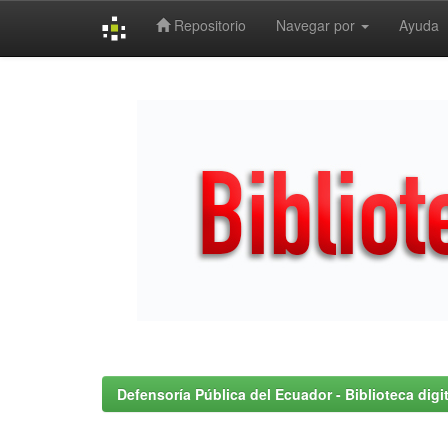
Repositorio
Navegar por
Ayuda
Skip
navigation
Defensoría Pública del Ecuador - Biblioteca digit