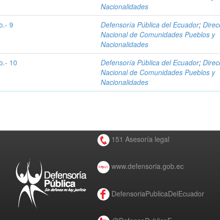
Nacionalidades
o.- 9
Defensoría Pública del Ecuador
;
Direc
Nacional de Comunidades Pueblos y
Nacionalidades
o.- 10
Defensoría Pública del Ecuador
;
Direc
Nacional de Comunidades Pueblos y
Nacionalidades
151 Asesoría legal
www.defensoria.gob.ec
DefensoriaPublicaDelEcuador