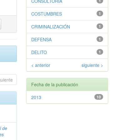
CONSULTORÍA
1
COSTUMBRES
1
CRIMINALIZACIÓN
1
DEFENSA
1
DELITO
1
< anterior
siguiente >
guiente
Fecha de la publicación
2013
10
l de
es