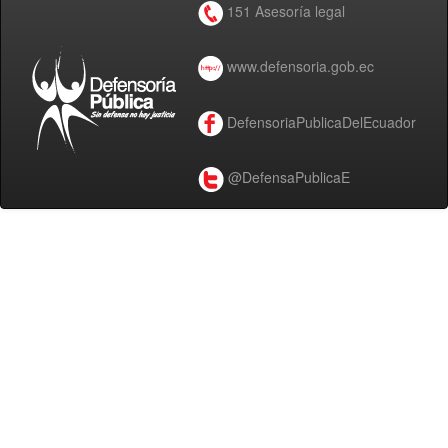
151 Asesoría legal
www.defensoria.gob.ec
DefensoriaPublicaDelEcuador
@DefensaPublicaE