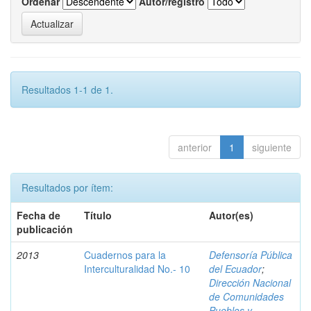
Ordenar
Autor/registro
Resultados 1-1 de 1.
anterior
1
siguiente
Resultados por ítem:
Fecha de
Título
Autor(es)
publicación
2013
Cuadernos para la
Defensoría Pública
Interculturalidad No.- 10
del Ecuador
;
Dirección Nacional
de Comunidades
Pueblos y