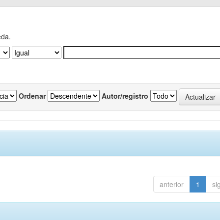
eda.
Ordenar
Autor/registro
anterior
1
si