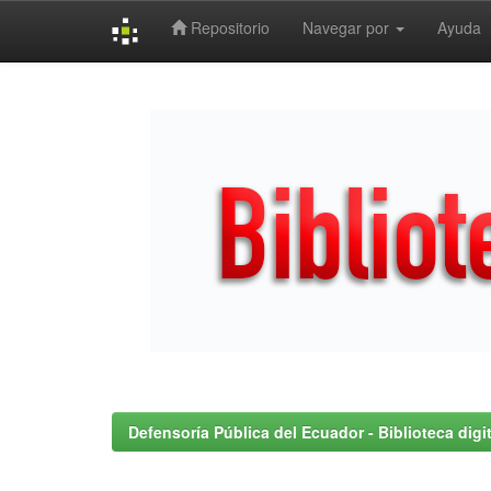
Repositorio
Navegar por
Ayuda
Skip
navigation
Defensoría Pública del Ecuador - Biblioteca digit