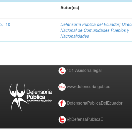
Autor(es)
o.- 10
Defensoría Pública del Ecuador
;
Direc
Nacional de Comunidades Pueblos y
Nacionalidades
151 Asesoría legal
www.defensoria.gob.ec
DefensoriaPublicaDelEcuador
@DefensaPublicaE