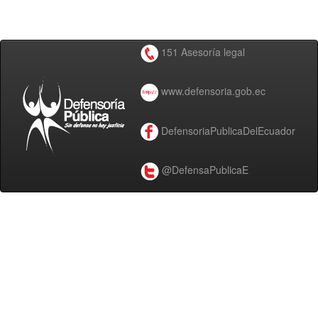
151 Asesoría legal
www.defensoria.gob.ec
DefensoriaPublicaDelEcuador
@DefensaPublicaE