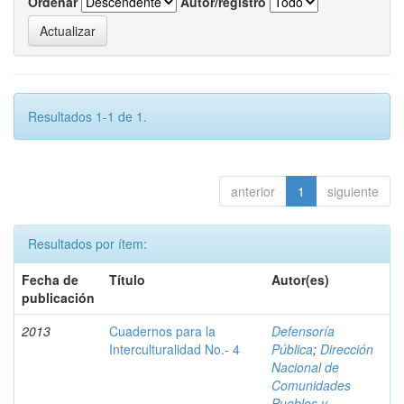
Ordenar
Autor/registro
Resultados 1-1 de 1.
anterior
1
siguiente
Resultados por ítem:
Fecha de
Título
Autor(es)
publicación
2013
Cuadernos para la
Defensoría
Interculturalidad No.- 4
Pública
;
Dirección
Nacional de
Comunidades
Pueblos y