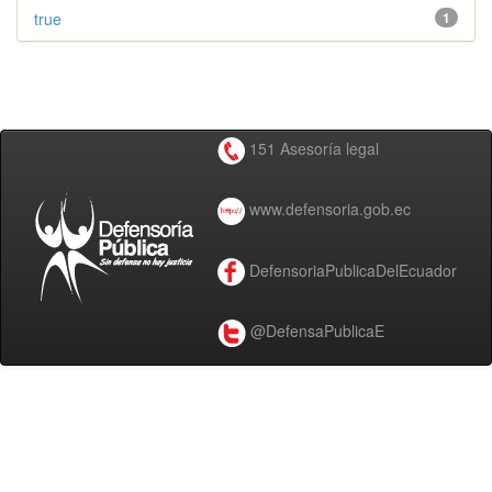
true
1
151 Asesoría legal
www.defensoria.gob.ec
DefensoriaPublicaDelEcuador
@DefensaPublicaE