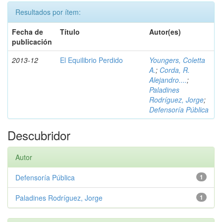
Resultados por ítem:
Fecha de
Título
Autor(es)
publicación
2013-12
El Equilibrio Perdido
Youngers, Coletta
A.
;
Corda, R.
Alejandro....
;
Paladines
Rodríguez, Jorge
;
Defensoría Pública
Descubridor
Autor
Defensoría Pública
1
Paladines Rodríguez, Jorge
1