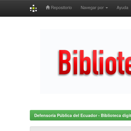
Repositorio
Navegar por
Ayuda
Skip
navigation
Defensoría Pública del Ecuador - Biblioteca digit