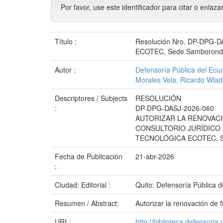
Por favor, use este identificador para citar o enlaza
Título :
Resolución Nro. DP-DPG-DAS
ECOTEC, Sede Samborond
Autor :
Defensoría Pública del Ecu
Morales Vela, Ricardo Wlad
Descriptores / Subjects
RESOLUCIÓN
:
DP-DPG-DASJ-2026-060
AUTORIZAR LA RENOVAC
CONSULTORIO JURÍDICO 
TECNOLÓGICA ECOTEC,
Fecha de Publicación
21-abr-2026
:
Ciudad: Editorial :
Quito: Defensoría Pública 
Resumen / Abstract:
Autorizar la renovación de
URI :
http://biblioteca.defensori