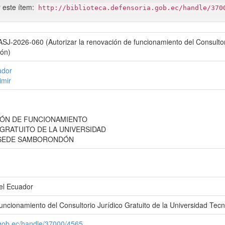
r este ítem:
http://biblioteca.defensoria.gob.ec/handle/370
J-2026-060 (Autorizar la renovación de funcionamiento del Consultori
ón)
ador
imir
IÓN DE FUNCIONAMIENTO
GRATUITO DE LA UNIVERSIDAD
 SEDE SAMBORONDÓN
del Ecuador
 funcionamiento del Consultorio Jurídico Gratuito de la Universidad
a.gob.ec/handle/37000/4565