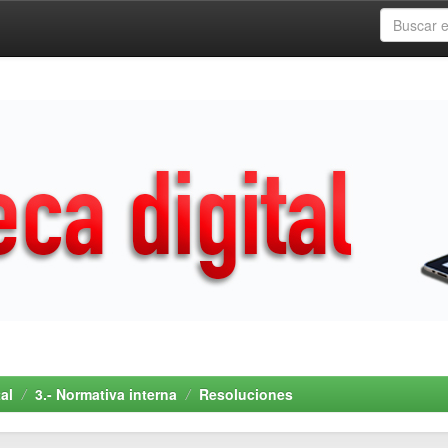
al
3.- Normativa interna
Resoluciones