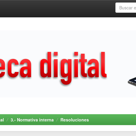
al
3.- Normativa interna
Resoluciones