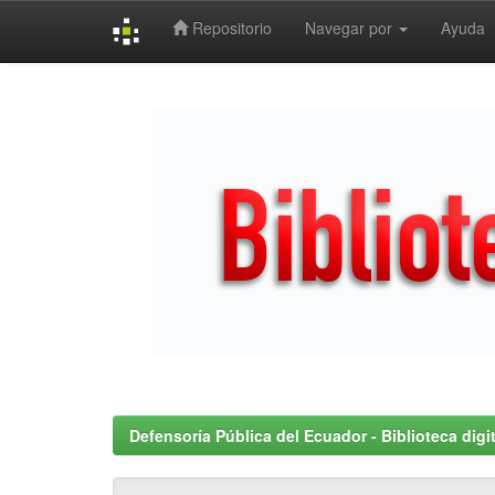
Repositorio
Navegar por
Ayuda
Skip
navigation
Defensoría Pública del Ecuador - Biblioteca digit