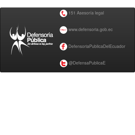
151 Asesoría legal
www.defensoria.gob.ec
DefensoriaPublicaDelEcuador
@DefensaPublicaE