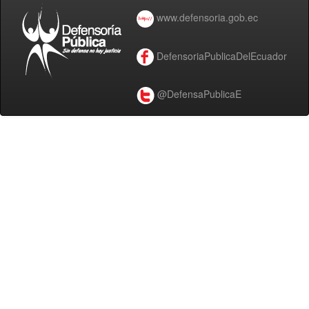
www.defensoria.gob.ec
DefensoriaPublicaDelEcuador
@DefensaPublicaE