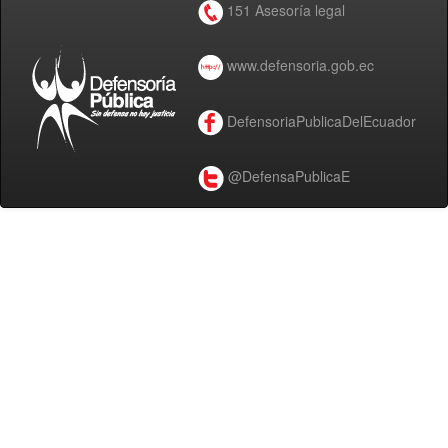
151 Asesoría legal
www.defensoria.gob.ec
DefensoriaPublicaDelEcuador
@DefensaPublicaE