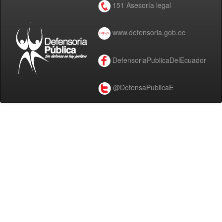
151 Asesoría legal
www.defensoria.gob.ec
DefensoriaPublicaDelEcuador
@DefensaPublicaE