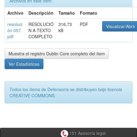
Archivos en este ítem:
Archivo
Descripción
Tamaño
Formato
resoluci
RESOLUCIÓ
316,73
PDF
Visualizar/Abrir
ón 057.
N A TEXTO
kB
pdf
COMPLETO
Muestra el registro Dublin Core completo del ítem
Ver Estadísticas
Todos los ítems de Defensoría se distribuyen bajo licencia
CREATIVE COMMONS.
151 Asesoría legal