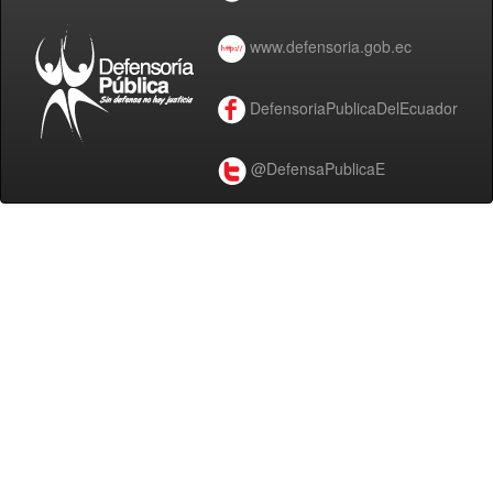
www.defensoria.gob.ec
DefensoriaPublicaDelEcuador
@DefensaPublicaE